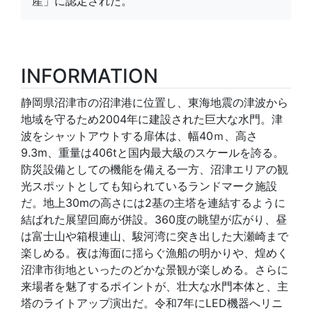
産」に認定された。
INFORMATION
静岡県沼津市の沼津港に位置し、東海地震の津波から
地域を守るため2004年に建設された巨大な水門。津
波をシャットアウトする扉体は、幅40ｍ、高さ
9.3m、重量は406tと国内最大級のスケールを誇る。
防災設備としての機能を備える一方、沼津エリアの観
光スポットとしても知られているランドマーク施設
だ。地上30mの高さには2基の主塔を連結するように
結ばれた展望回廊が併設。360度の眺望が広がり、昼
は富士山や箱根連山、駿河湾に突き出した大瀬崎まで
楽しめる。夜は海面に揺らぐ漁船の明かりや、煌めく
沼津市街地といったのどかな景観が楽しめる。さらに
来場者を魅了するポイントが、壮大な水門本体と、主
塔のライトアップ演出だ。令和7年にLED機器へリニ