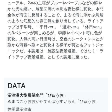
ューアル。2本の主塔がブルーやパープルなどの鮮や
かな光を纏い、展望回廊の照明も夜仕様に変化。水門
全体が海面に反射することで、まるで海に浮かぶ鳥居
のような幻想的な雰囲気を創り出している。ライトア
ップは平常時、「平日ver.」「週末ver.」「休日ver.」
の3パターンが楽しめるが、季節やイベント毎に色が
変化。人気の高い日没時は、空色のシークエンスと夕
刻から薄暮へ刻々と変化する様子が何ともフォトジェ
ニックだ。本認定は「施設型夜景遺産」ではなく「ラ
イトアップ夜景遺産」としての認定に至った。
DATA
沼津港大型展望水門「びゅうお」
ぬまづこうおおがたてんぼうすいもん「びゅうお」
静岡県沼津市