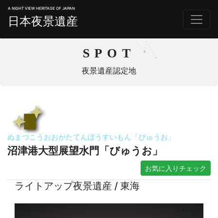
A NIGHT VIEW HERITAGE OF JAPAN
日本夜景遺産
SPOT
夜景遺産認定地
ぬまづこうおおがたてんぼうすいもん「びゅうお」
沼津港大型展望水門「びゅうお」
お気に入りチェック
ライトアップ夜景遺産 / 東海