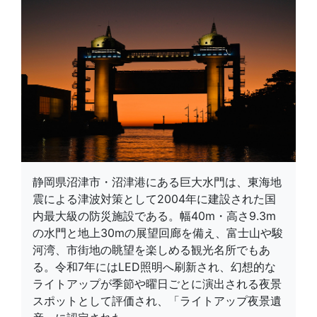
静岡県沼津市・沼津港にある巨大水門は、東海地
震による津波対策として2004年に建設された国
内最大級の防災施設である。幅40m・高さ9.3m
の水門と地上30mの展望回廊を備え、富士山や駿
河湾、市街地の眺望を楽しめる観光名所でもあ
る。令和7年にはLED照明へ刷新され、幻想的な
ライトアップが季節や曜日ごとに演出される夜景
スポットとして評価され、「ライトアップ夜景遺