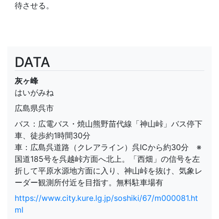
待させる。
DATA
灰ヶ峰
はいがみね
広島県呉市
バス：広電バス・焼山熊野苗代線「神山峠」バス停下
車、徒歩約1時間30分
車：広島呉道路（クレアライン）呉ICから約30分 ※
国道185号を呉越峠方面へ北上。「西畑」の信号を左
折して平原水源地方面に入り、神山峠を抜け、気象レ
ーダー観測所付近を目指す。無料駐車場有
https://www.city.kure.lg.jp/soshiki/67/m000081.ht
ml