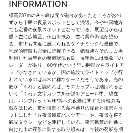
INFORMATION
標高737mの灰ヶ峰は元々砲台があったところがおの
ずから市民の夜景スポットとして浸透。今や中国地方
でも定番の夜景スポットとなっている。展望台からは
眼下左に広地区、休山を挟み、右に呉市街地が望め
る。市街も間近に感じられるダイナミックな景観で、
地形的特徴も完全に把握できる。砲台跡をそのまま再
利用した展望台の整備状況も良。展望台には気象庁の
レーダーがあり、60年代という早い時期からライトア
ップがなされているが、国の施設でライトアップが行
われているのは非常に稀なケースだそうである。光の
筋が「くれ」と読めれば、そのカップルは結ばれると
いう「くれ」文字カップル伝説をアピール中。現在
は、パンフレットやHP等への夜景に関する情報の掲
載をはじめ、市が推進する蔵本通りの屋台と夜景をセ
ットにした「呉夜景観賞バスツアー」や、夜景を巡る
観光タクシーなどを運行している。夜景鑑賞の推進に
向けた市の夜景に関する取り組みは、今後の発展を期