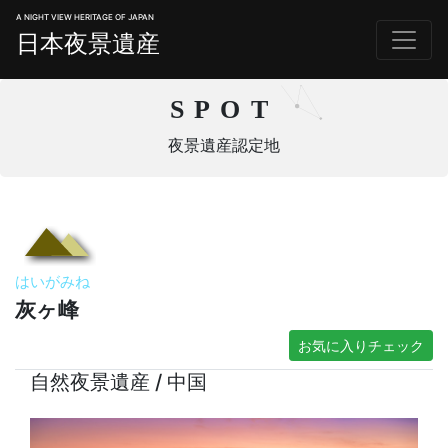
A NIGHT VIEW HERITAGE OF JAPAN
日本夜景遺産
SPOT
夜景遺産認定地
はいがみね
灰ヶ峰
お気に入りチェック
自然夜景遺産 / 中国