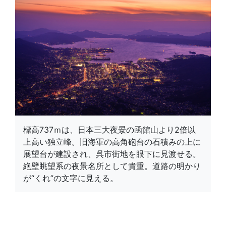
標高737ｍは、日本三大夜景の函館山より2倍以
上高い独立峰。旧海軍の高角砲台の石積みの上に
展望台が建設され、呉市街地を眼下に見渡せる。
絶壁眺望系の夜景名所として貴重。道路の明かり
が“くれ”の文字に見える。